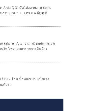
 A ท่อ Ø 3" ดัดโค้งสวยงาม ปลอด
ถาม) ISUZU TOYOTA อีซูซุ ดี
เลสเกรด A เงางาม พร้อมกันแครงค์
ี (สนใจ.โทรสอบถารายการสินค้า)
รียบ 2 ด้าน น้ำหนักเบา แข็งแรง
ามตัวรถ