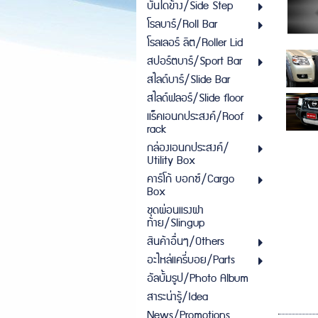
บันไดข้าง/Side Step
โรลบาร์/Roll Bar
โรลเลอร์ ลิต/Roller Lid
สปอร์ตบาร์/Sport Bar
สไลด์บาร์/Slide Bar
สไลด์ฟลอร์/Slide floor
แร็คเอนกประสงค์/Roof
rack
กล่องเอนกประสงค์/
Utility Box
คาร์โก้ บอกซ์/Cargo
Box
ชุดผ่อนแรงฝา
ท้าย/Slingup
สินค้าอื่นๆ/Others
อะไหล่แครี่บอย/Parts
อัลบั้มรูป/Photo Album
สาระน่ารู้/Idea
News/Promotions