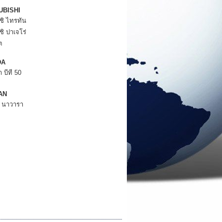
UBISHI
ิชิ ไทรทัน
ิชิ ปาเจโร่
ต
DA
 บีที 50
AN
น นาวารา