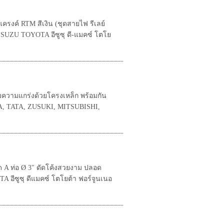
ครงค์ RTM สีเงิน (ชุดสายไฟ รีเลย์
ISUZU TOYOTA อีซูซุ ดี-แมคซ์ โตโย
ิมความแกร่งด้วยโครงเหล็ก พร้อมกัน
A, TATA, ZUSUKI, MITSUBISHI,
A ท่อ Ø 3" ดัดโค้งสวยงาม ปลอด
อีซูซุ ดีแมคซ์ โตโยต้า ฟอร์จูนเนอ