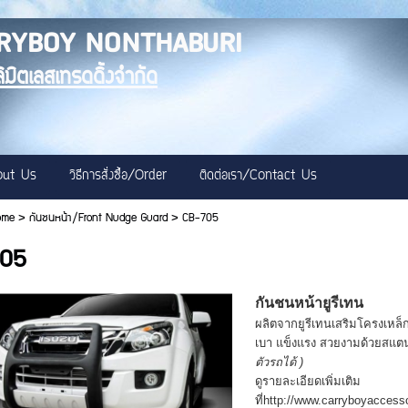
RYBOY NONTHABURI
ลิมิตเลสเทรดดิ้งจำกัด
bout Us
วิธีการสั่งซื้อ/Order
ติดต่อเรา/Contact Us
ome
>
กันชนหน้า/Front Nudge Guard
>
CB-705
705
กันชนหน้ายูรีเทน
ผลิตจากยูรีเทนเสริมโครงเหล็
เบา แข็งแรง สวยงามด้วยสแ
ตัวรถได้ )
ดูรายละเอียดเพิ่มเติม
ที่http://www.carryboyaccess