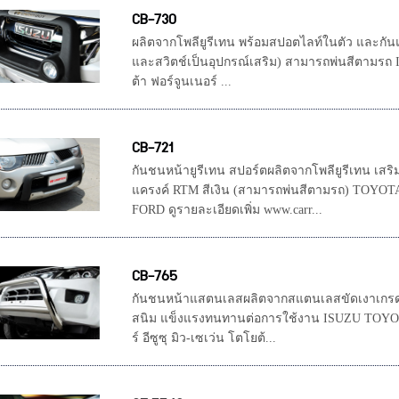
CB-730
ผลิตจากโพลียูรีเทน พร้อมสปอตไลท์ในตัว และกันแ
และสวิตช์เป็นอุปกรณ์เสริม) สามารถพ่นสีตามรถ 
ต้า ฟอร์จูนเนอร์ ...
CB-721
กันชนหน้ายูรีเทน สปอร์ตผลิตจากโพลียูรีเทน เสร
แครงค์ RTM สีเงิน (สามารถพ่นสีตามรถ) TOYOT
FORD ดูรายละเอียดเพิ่ม www.carr...
CB-765
กันชนหน้าแสตนเลสผลิตจากสแตนเลสขัดเงาเกรด 
สนิม แข็งแรงทนทานต่อการใช้งาน ISUZU TOYOTA 
ร์ อีซูซุ มิว-เซเว่น โตโยต้...