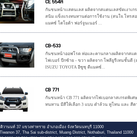
CE 554A
กันชนหน้าเเสตนเลส ผลิตจากสแตนเลสขัดเงาเกรด
สนิม แข็งแรงทนทานต่อการใช้งาน (สนใจ.โทรสอบ
แมคซ์ โตโยต้า ฟอร์จูนเนอร์ ...
CB-533
กันชนหน้าออฟโรด ท่อและคานกลางผลิตจากสแตน
ไฟเบอร์ ปีกซ้าย - ขวา ผลิตจาก โพลียูรีเทนชั้นด
ISUZU TOYOTA อีซูซุ ดีแมคซ์...
CB 771
กันชนหน้า CB 771 ผลิตจากไฟเบอกลาสเกรดพิเศษเ
ทนทาน มีสีให้เลือก 3 แบบ ดำล้วน ทูโทน และ สีต
ติวานนท์ 37 แขวงท่าทราย อำเภอเมือง จังหวัดนนทบุรี 11000
Tiwanon 37, Tha Sai sub-district, Muang District, Nothaburi, Thailand 11000