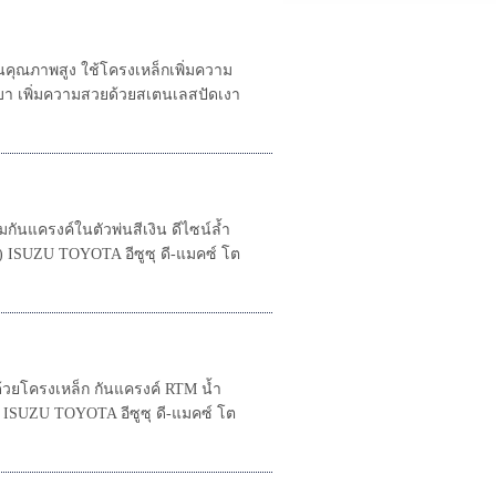
นคุณภาพสูง ใช้โครงเหล็กเพิ่มความ
เบา เพิ่มความสวยด้วยสเตนเลสปัดเงา
กันแครงค์ในตัวพ่นสีเงิน ดีไซน์ล้ำ
 ISUZU TOYOTA อีซูซุ ดี-แมคซ์ โต
้วยโครงเหล็ก กันแครงค์ RTM น้ำ
ISUZU TOYOTA อีซูซุ ดี-แมคซ์ โต