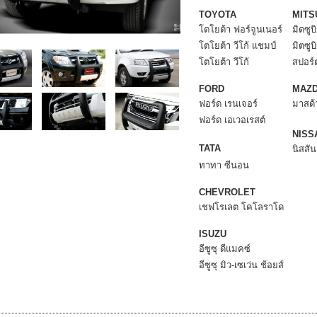
TOYOTA
MITS
โตโยต้า ฟอร์จูนเนอร์
มิตซูบ
โตโยต้า วีโก้ แชมป์
มิตซูบ
โตโยต้า วีโก้
สปอร์
FORD
MAZ
ฟอร์ด เรนเจอร์
มาสด้า
ฟอร์ด เอเวอเรสต์
NISS
TATA
นิสสั
ทาทา ซีนอน
CHEVROLET
เชฟโรเลต โคโลราโด
ISUZU
อีซูซุ ดีแมคซ์
อีซูซุ มิว-เซเว่น ช้อยส์