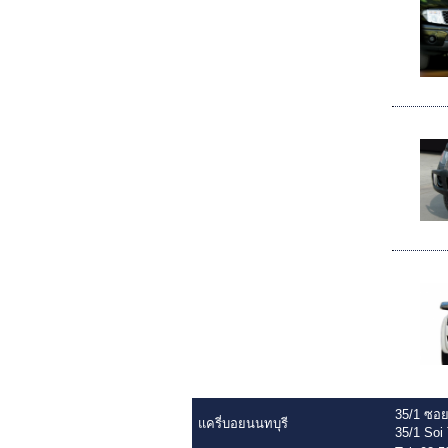
35/1 ซอย
แครี่บอยนนทบุรี
35/1 Soi 