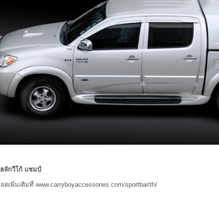
ฮลักวีโก้ แชมป์
ียดเพิ่มเติมที่ www.carryboyaccessories.com/sportbar/th/