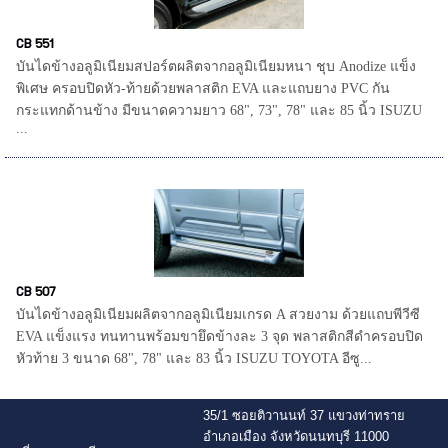
CB 551
บันไดข้างอลูมิเนียมสปอร์ตผลิตจากอลูมิเนียมหนา ชุบ Anodize แข็ง
พิเศษ ครอบปิดหัว-ท้ายด้วยพลาสติก EVA และแถบยาง PVC กัน
กระแทกด้านข้าง มีขนาดความยาว 68", 73", 78" และ 85 นิ้ว ISUZU
...
CB 507
บันไดข้างอลูมิเนียมผลิตจากอลูมิเนียมเกรด A สวยงาม ด้วยแถบพีวีซี
EVA แข็งแรง ทนทานพร้อมขายึดข้างละ 3 จุด พลาสติกสีดำครอบปิด
หัวท้าย 3 ขนาด 68", 78" และ 83 นิ้ว ISUZU TOYOTA อีซู...
35/1 ซอยติวานนท์ 37 แขวงท่าทราย
อำเภอเมือง จังหวัดนนทบุรี 11000