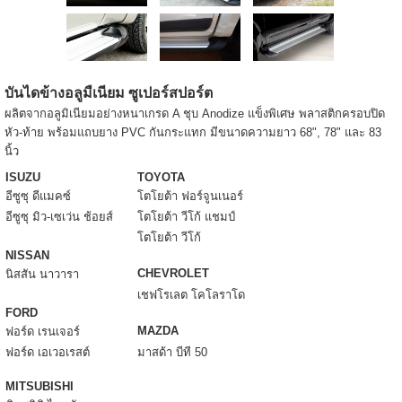
บันไดข้างอลูมืเนียม ซูเปอร์สปอร์ต
ผลิตจากอลูมิเนียมอย่างหนาเกรด A ชุบ Anodize แข็งพิเศษ พลาสติกครอบปิด
หัว-ท้าย พร้อมแถบยาง PVC กันกระแทก มีขนาดความยาว 68", 78" และ 83
นิ้ว
ISUZU
TOYOTA
อีซูซุ ดีแมคซ์
โตโยต้า ฟอร์จูนเนอร์
อีซูซุ มิว-เซเว่น ช้อยส์
โตโยต้า วีโก้ แชมป์
โตโยต้า วีโก้
NISSAN
CHEVROLET
นิสสัน นาวารา
เชฟโรเลต โคโลราโด
FORD
MAZDA
ฟอร์ด เรนเจอร์
ฟอร์ด เอเวอเรสต์
มาสด้า บีที 50
MITSUBISHI