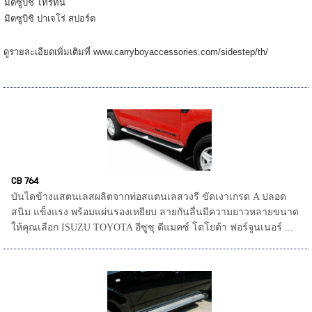
มิตซูบิชิ ไทรทัน
มิตซูบิชิ ปาเจโร่ สปอร์ต
ดูรายละเอียดเพิ่มเติมที่ www.carryboyaccessories.com/sidestep/th/
CB 764
บันไดข้างแสตนเลสผลิตจากท่อสแตนเลสวงรี ขัดเงาเกรด A ปลอด
สนิม แข็งแรง พร้อมแผ่นรองเหยียบ ลายกันลื่นมีความยาวหลายขนาด
ให้คุณเลือก ISUZU TOYOTA อีซูซุ ดีแมคซ์ โตโยต้า ฟอร์จูนเนอร์ ...