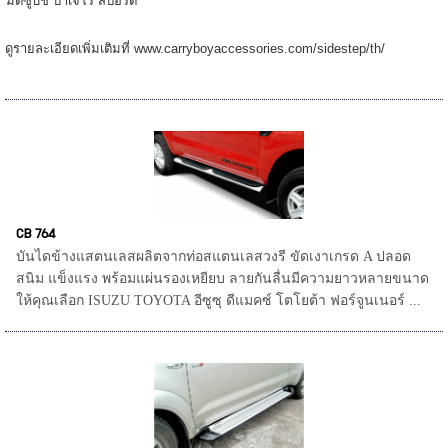
มิตซูบิชิ ปาเจโร่ สปอร์ต
ดูรายละเอียดเพิ่มเติมที่ www.carryboyaccessories.com/sidestep/th/
CB 764
บันไดข้างแสตนเลสผลิตจากท่อสแตนเลสวงรี ขัดเงาเกรด A ปลอด
สนิม แข็งแรง พร้อมแผ่นรองเหยียบ ลายกันลื่นมีความยาวหลายขนาด
ให้คุณเลือก ISUZU TOYOTA อีซูซุ ดีแมคซ์ โตโยต้า ฟอร์จูนเนอร์ ...