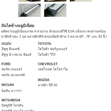
บันไดข้างอลูมิเนียม
ผลิตจากอลูมิเนียมเกรด A สวยงาม ด้วยแถบพีวีซี EVA แข็งแรง ทนทานพร้อม
ขายึดข้างละ 3 จุด พลาสติกสีดำครอบปิดหัวท้าย 3 ขนาด 68", 78" และ 83 นิ้ว
ISUZU
TOYOTA
อีซูซุ ดีแมคซ์
โตโยต้า ฟอร์จูนเนอร์
อีซูซุ มิว-เซเว่น ช้อยส์
โตโยต้า วีโก้
FORD
CHEVROLET
ฟอร์ด เรนเจอร์
เชฟโรเลต โคโลราโด
ฟอร์ด เอเวอเรสต์
MAZDA
NISSAN
มาสด้า บีที 50
นิสสัน นาวารา
MITSUBISHI
มิตซูบิชิ ไทรทัน