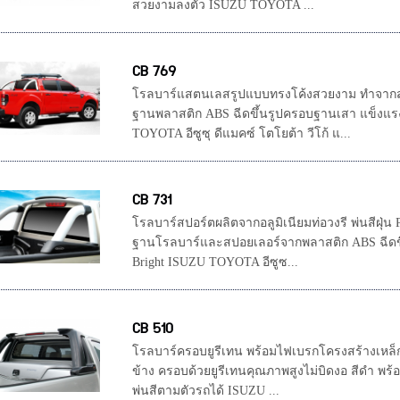
สวยงามลงตัว ISUZU TOYOTA ...
CB 769
โรลบาร์แสตนเลสรูปแบบทรงโค้งสวยงาม ทำจากส
ฐานพลาสติก ABS ฉีดขึ้นรูปครอบฐานเสา แข็ง
TOYOTA อีซูซุ ดีแมคซ์ โตโยต้า วีโก้ แ...
CB 731
โรลบาร์สปอร์ตผลิตจากอลูมิเนียมท่อวงรี พ่นสีฝุ่น
ฐานโรลบาร์และสปอยเลอร์จากพลาสติก ABS ฉีดขึ
Bright ISUZU TOYOTA อีซูซ...
CB 510
โรลบาร์ครอบยูรีเทน พร้อมไฟเบรกโครงสร้างเหล็
ข้าง ครอบด้วยยูรีเทนคุณภาพสูงไม่บิดงอ สีดำ พร
พ่นสีตามตัวรถได้ ISUZU ...