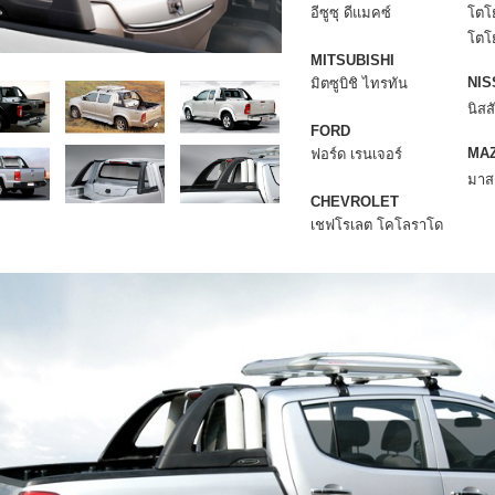
อีซูซุ ดีแมคซ์
โตโย
โตโย
MITSUBISHI
NIS
มิตซูบิชิ ไทรทัน
นิส
FORD
MA
ฟอร์ด เรนเจอร์
มาสด
CHEVROLET
เชฟโรเลต โคโลราโด