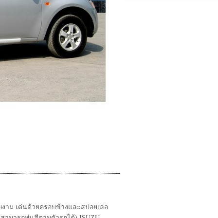
สวยงาม เด่นด้วยครอบข้างและสปอยเลอ
ัง (สามารถพ่นสีตามตัวรถได้) ISUZU