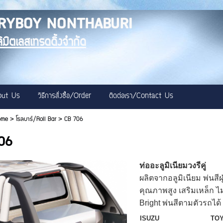
RYBOY NONTHABURI
ลิมิตเลสเทรดดิ้งจำกัด
bout Us
วิธีการสั่งซื้อ/Order
ติดต่อเรา/Contact Us
ome
>
โรลบาร์/Roll Bar
>
CB 706
06
ท่ออะลูมิเนียมวงรีคู่
ผลิตจากอลูมิเนียม พ่นสี
คุณภาพสูง เสริมเหล็ก 
Bright พ่นสีตามตัวรถได้ 
ISUZU
TO