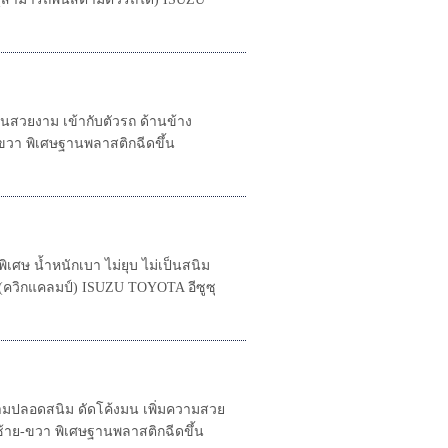
วยงาม เข้ากับตัวรถ ด้านข้าง
ย-ขวา พิเศษฐานพลาสติกฉีดขึ้น
เศษ น้ำหนักเบา ไม่ยุบ ไม่เป็นสนิม
ัง (ควิกแคลมป์) ISUZU TOYOTA อีซูซุ
ปลอดสนิม ดัดโค้งมน เพิ่มความสวย
งซ้าย-ขวา พิเศษฐานพลาสติกฉีดขึ้น