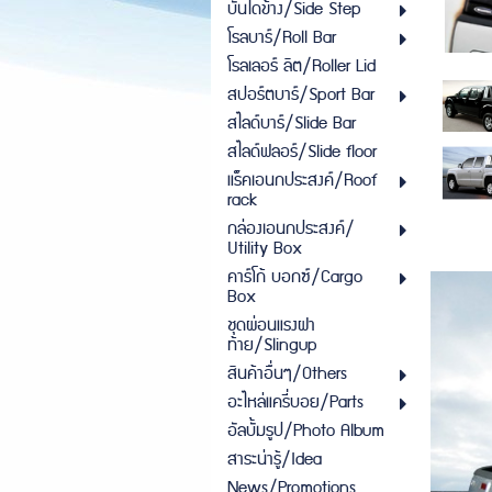
บันไดข้าง/Side Step
โรลบาร์/Roll Bar
โรลเลอร์ ลิต/Roller Lid
สปอร์ตบาร์/Sport Bar
สไลด์บาร์/Slide Bar
สไลด์ฟลอร์/Slide floor
แร็คเอนกประสงค์/Roof
rack
กล่องเอนกประสงค์/
Utility Box
คาร์โก้ บอกซ์/Cargo
Box
ชุดผ่อนแรงฝา
ท้าย/Slingup
สินค้าอื่นๆ/Others
อะไหล่แครี่บอย/Parts
อัลบั้มรูป/Photo Album
สาระน่ารู้/Idea
News/Promotions