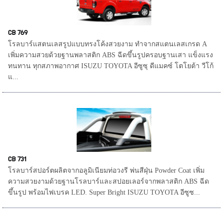
CB 769
โรลบาร์แสตนเลสรูปแบบทรงโค้งสวยงาม ทำจากสแตนเลสเกรด A
เพิ่มความสวยด้วยฐานพลาสติก ABS ฉีดขึ้นรูปครอบฐานเสา แข็งแรง
ทนทาน ทุกสภาพอากาศ ISUZU TOYOTA อีซูซุ ดีแมคซ์ โตโยต้า วีโก้
แ...
CB 731
โรลบาร์สปอร์ตผลิตจากอลูมิเนียมท่อวงรี พ่นสีฝุ่น Powder Coat เพิ่ม
ความสวยงามด้วยฐานโรลบาร์และสปอยเลอร์จากพลาสติก ABS ฉีด
ขึ้นรูป พร้อมไฟเบรค LED. Super Bright ISUZU TOYOTA อีซูซ...