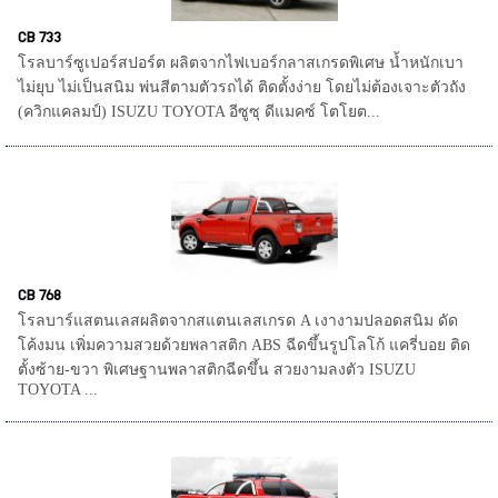
CB 733
โรลบาร์ซูเปอร์สปอร์ต ผลิตจากไฟเบอร์กลาสเกรดพิเศษ น้ำหนักเบา
ไม่ยุบ ไม่เป็นสนิม พ่นสีตามตัวรถได้ ติดตั้งง่าย โดยไม่ต้องเจาะตัวถัง
(ควิกแคลมป์) ISUZU TOYOTA อีซูซุ ดีแมคซ์ โตโยต...
CB 768
โรลบาร์แสตนเลสผลิตจากสแตนเลสเกรด A เงางามปลอดสนิม ดัด
โค้งมน เพิ่มความสวยด้วยพลาสติก ABS ฉีดขึ้นรูปโลโก้ แครี่บอย ติด
ตั้งซ้าย-ขวา พิเศษฐานพลาสติกฉีดขึ้น สวยงามลงตัว ISUZU
TOYOTA ...