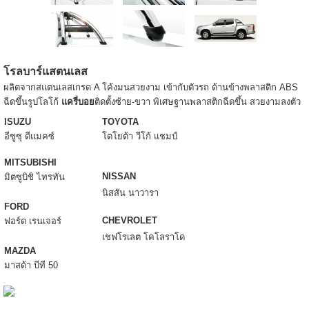
โรลบาร์แสตนเลส
ผลิตจากสแตนเลสเกรด A โค้งมนสวยงาม เข้ากับตัวรถ ด้านข้างพลาสติก ABS
ฉีดขึ้นรูปโลโก้
แครี่บอย
ติดตั้งซ้าย-ขวา พิเศษฐานพลาสติกฉีดขึ้น สวยงามลงตัว
ISUZU
TOYOTA
อีซูซุ ดีแมคซ์
โตโยต้า วีโก้ แชมป์
MITSUBISHI
NISSAN
มิตซูบิชิ ไทรทัน
นิสสัน นาวารา
FORD
CHEVROLET
ฟอร์ด เรนเจอร์
เชฟโรเลต โคโลราโด
MAZDA
มาสด้า บีที 50