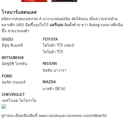
โรลบาร์แสตนเลส
ผลิตจากสแตนเลสเกรด A เงางามปลอดสนิม ดัดโค้งมน เพิ่มความสวยด้วย
พลาสติก ABS ฉีดขึ้นรูปโลโก้
แครี่บอย
ติดตั้งซ้าย-ขวา พิเศษฐานพลาสติกฉีด
ขึ้น สวยงามลงตัว
ISUZU
TOYOTA
อีซูซุ ดีแมคซ์
โตโยต้า วีโก้ แชมป์
โตโยต้า วีโก้
MITSUBISHI
NISSAN
มิตซูบิชิ ไทรทัน
นิสสัน นาวารา
FORD
MAZDA
ฟอร์ด เรนเจอร์
มาสด้า บีที 50
CHEVROLET
เชฟโรเลต โคโลราโด
ดูรายละเอียดเพิ่มเติมที่ www.carryboyaccessories.com/rollbar/th/