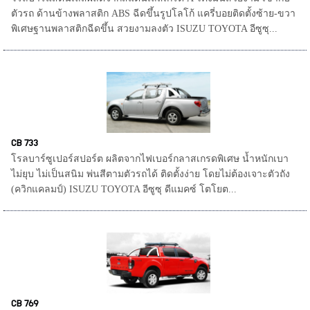
ตัวรถ ด้านข้างพลาสติก ABS ฉีดขึ้นรูปโลโก้ แครี่บอยติดตั้งซ้าย-ขวา
พิเศษฐานพลาสติกฉีดขึ้น สวยงามลงตัว ISUZU TOYOTA อีซูซุ...
CB 733
โรลบาร์ซูเปอร์สปอร์ต ผลิตจากไฟเบอร์กลาสเกรดพิเศษ น้ำหนักเบา
ไม่ยุบ ไม่เป็นสนิม พ่นสีตามตัวรถได้ ติดตั้งง่าย โดยไม่ต้องเจาะตัวถัง
(ควิกแคลมป์) ISUZU TOYOTA อีซูซุ ดีแมคซ์ โตโยต...
CB 769