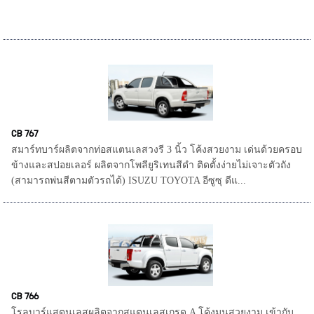
CB 767
สมาร์ทบาร์ผลิตจากท่อสแตนเลสวงรี 3 นิ้ว โค้งสวยงาม เด่นด้วยครอบ
ข้างและสปอยเลอร์ ผลิตจากโพลียูริเทนสีดำ ติดตั้งง่ายไม่เจาะตัวถัง
(สามารถพ่นสีตามตัวรถได้) ISUZU TOYOTA อีซูซุ ดีแ...
CB 766
โรลบาร์แสตนเลสผลิตจากสแตนเลสเกรด A โค้งมนสวยงาม เข้ากับ