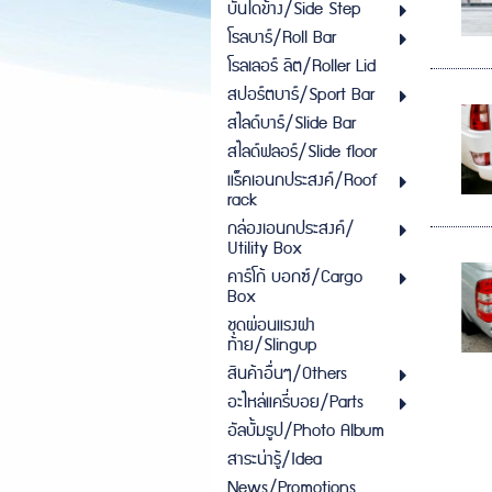
บันไดข้าง/Side Step
โรลบาร์/Roll Bar
โรลเลอร์ ลิต/Roller Lid
สปอร์ตบาร์/Sport Bar
สไลด์บาร์/Slide Bar
สไลด์ฟลอร์/Slide floor
แร็คเอนกประสงค์/Roof
rack
กล่องเอนกประสงค์/
Utility Box
คาร์โก้ บอกซ์/Cargo
Box
ชุดผ่อนแรงฝา
ท้าย/Slingup
สินค้าอื่นๆ/Others
อะไหล่แครี่บอย/Parts
อัลบั้มรูป/Photo Album
สาระน่ารู้/Idea
News/Promotions